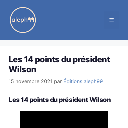
Aller
au
MENU
contenu
Les 14 points du président
Wilson
15 novembre 2021
par
Éditions aleph99
Les 14 points du président Wilson